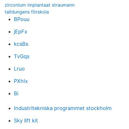
zirconium implantaat straumann
talldungens förskola
BPouu
jEpFx
kcsBs
TvGqs
Lruo
PXhIx
Bi
Industritekniska programmet stockholm
Sky lift kit