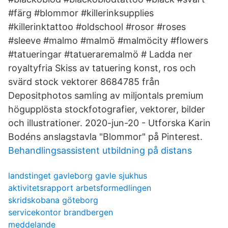
#färg #blommor #killerinksupplies
#killerinktattoo #oldschool #rosor #roses
#sleeve #malmo #malmö #malmöcity #flowers
#tatueringar #tatueraremalmö # Ladda ner
royaltyfria Skiss av tatuering konst, ros och
svärd stock vektorer 8684785 från
Depositphotos samling av miljontals premium
högupplösta stockfotografier, vektorer, bilder
och illustrationer. 2020-jun-20 - Utforska Karin
Bodéns anslagstavla "Blommor" på Pinterest.
Behandlingsassistent utbildning på distans
landstinget gavleborg gavle sjukhus
aktivitetsrapport arbetsformedlingen
skridskobana göteborg
servicekontor brandbergen
meddelande