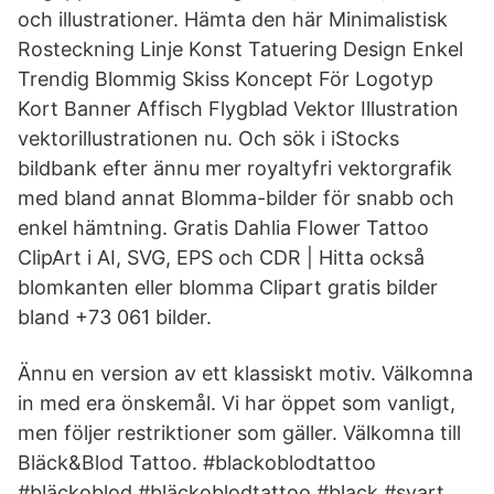
och illustrationer. Hämta den här Minimalistisk
Rosteckning Linje Konst Tatuering Design Enkel
Trendig Blommig Skiss Koncept För Logotyp
Kort Banner Affisch Flygblad Vektor Illustration
vektorillustrationen nu. Och sök i iStocks
bildbank efter ännu mer royaltyfri vektorgrafik
med bland annat Blomma-bilder för snabb och
enkel hämtning. Gratis Dahlia Flower Tattoo
ClipArt i AI, SVG, EPS och CDR | Hitta också
blomkanten eller blomma Clipart gratis bilder
bland +73 061 bilder.
Ännu en version av ett klassiskt motiv. Välkomna
in med era önskemål. Vi har öppet som vanligt,
men följer restriktioner som gäller. Välkomna till
Bläck&Blod Tattoo. #blackoblodtattoo
#bläckoblod #bläckoblodtattoo #black #svart